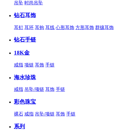
吊坠
时尚吊坠
钻石耳饰
耳钉
耳环
耳钩
耳线
心形耳饰
方形耳饰
群镶耳饰
钻石手链
18K金
戒指
项链
耳饰
手链
海水珍珠
戒指
吊坠/项链
耳饰
手链
彩色珠宝
裸石
戒指
吊坠/项链
耳饰
手链
系列