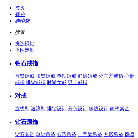
首页
账户
购物袋
搜索
挑选裸钻
个性定制
钻石戒指
直臂婚戒
扭臂婚戒
单钻婚戒
群镶婚戒
公主方戒指
心形
戒指
排钻戒指
时尚女戒
男士戒指
对戒
直线型
波浪型
排钻设计
分色设计
珠边设计
简约素金
钻石颈饰
钻石套链
单钻吊坠
心形吊坠
十字架吊坠
方形吊坠
群镶