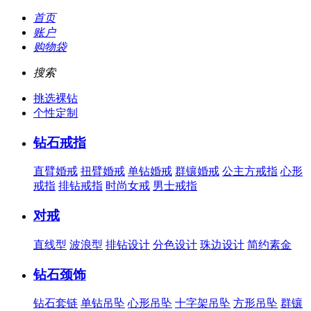
首页
账户
购物袋
搜索
挑选裸钻
个性定制
钻石戒指
直臂婚戒
扭臂婚戒
单钻婚戒
群镶婚戒
公主方戒指
心形
戒指
排钻戒指
时尚女戒
男士戒指
对戒
直线型
波浪型
排钻设计
分色设计
珠边设计
简约素金
钻石颈饰
钻石套链
单钻吊坠
心形吊坠
十字架吊坠
方形吊坠
群镶