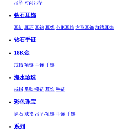
吊坠
时尚吊坠
钻石耳饰
耳钉
耳环
耳钩
耳线
心形耳饰
方形耳饰
群镶耳饰
钻石手链
18K金
戒指
项链
耳饰
手链
海水珍珠
戒指
吊坠/项链
耳饰
手链
彩色珠宝
裸石
戒指
吊坠/项链
耳饰
手链
系列