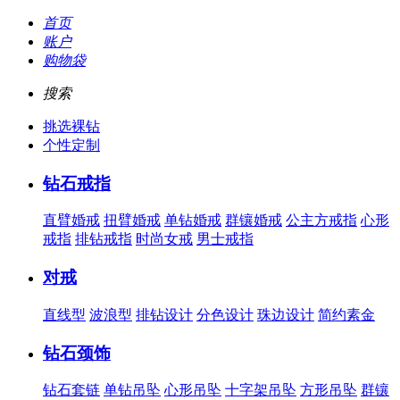
首页
账户
购物袋
搜索
挑选裸钻
个性定制
钻石戒指
直臂婚戒
扭臂婚戒
单钻婚戒
群镶婚戒
公主方戒指
心形
戒指
排钻戒指
时尚女戒
男士戒指
对戒
直线型
波浪型
排钻设计
分色设计
珠边设计
简约素金
钻石颈饰
钻石套链
单钻吊坠
心形吊坠
十字架吊坠
方形吊坠
群镶