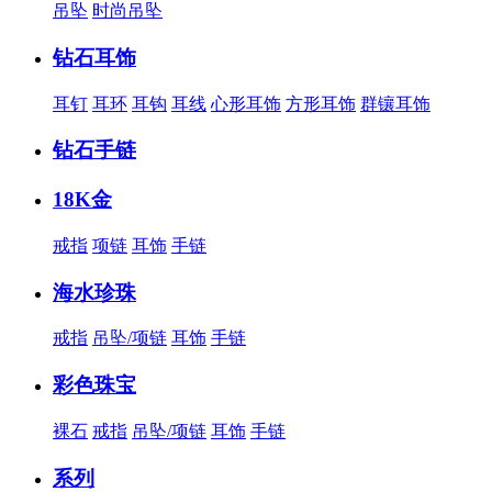
吊坠
时尚吊坠
钻石耳饰
耳钉
耳环
耳钩
耳线
心形耳饰
方形耳饰
群镶耳饰
钻石手链
18K金
戒指
项链
耳饰
手链
海水珍珠
戒指
吊坠/项链
耳饰
手链
彩色珠宝
裸石
戒指
吊坠/项链
耳饰
手链
系列