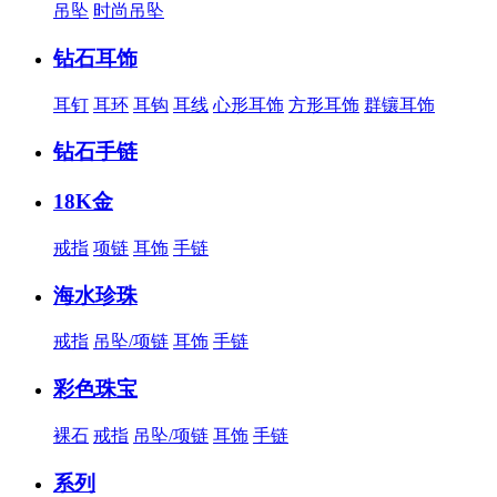
吊坠
时尚吊坠
钻石耳饰
耳钉
耳环
耳钩
耳线
心形耳饰
方形耳饰
群镶耳饰
钻石手链
18K金
戒指
项链
耳饰
手链
海水珍珠
戒指
吊坠/项链
耳饰
手链
彩色珠宝
裸石
戒指
吊坠/项链
耳饰
手链
系列