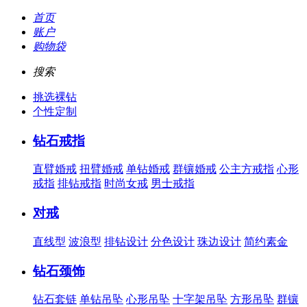
首页
账户
购物袋
搜索
挑选裸钻
个性定制
钻石戒指
直臂婚戒
扭臂婚戒
单钻婚戒
群镶婚戒
公主方戒指
心形
戒指
排钻戒指
时尚女戒
男士戒指
对戒
直线型
波浪型
排钻设计
分色设计
珠边设计
简约素金
钻石颈饰
钻石套链
单钻吊坠
心形吊坠
十字架吊坠
方形吊坠
群镶