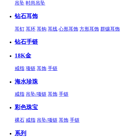
吊坠
时尚吊坠
钻石耳饰
耳钉
耳环
耳钩
耳线
心形耳饰
方形耳饰
群镶耳饰
钻石手链
18K金
戒指
项链
耳饰
手链
海水珍珠
戒指
吊坠/项链
耳饰
手链
彩色珠宝
裸石
戒指
吊坠/项链
耳饰
手链
系列