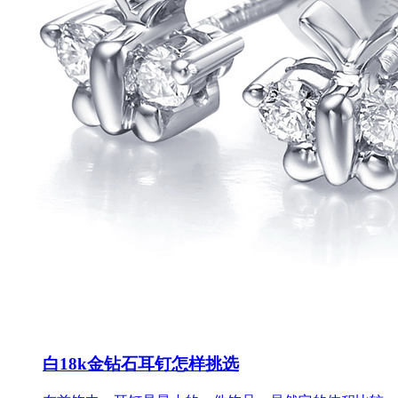
白18k金钻石耳钉怎样挑选