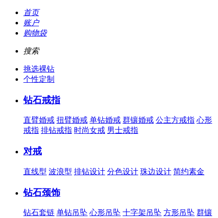
首页
账户
购物袋
搜索
挑选裸钻
个性定制
钻石戒指
直臂婚戒
扭臂婚戒
单钻婚戒
群镶婚戒
公主方戒指
心形
戒指
排钻戒指
时尚女戒
男士戒指
对戒
直线型
波浪型
排钻设计
分色设计
珠边设计
简约素金
钻石颈饰
钻石套链
单钻吊坠
心形吊坠
十字架吊坠
方形吊坠
群镶