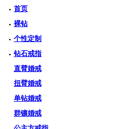
首页
裸钻
个性定制
钻石戒指
直臂婚戒
扭臂婚戒
单钻婚戒
群镶婚戒
公主方戒指