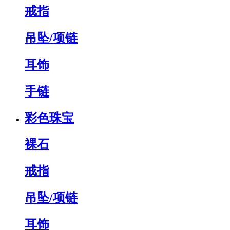
戒指
吊坠/项链
耳饰
手链
彩色珠宝
裸石
戒指
吊坠/项链
耳饰