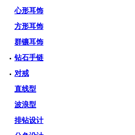
心形耳饰
方形耳饰
群镶耳饰
钻石手链
对戒
直线型
波浪型
排钻设计