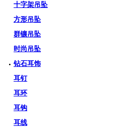
十字架吊坠
方形吊坠
群镶吊坠
时尚吊坠
钻石耳饰
耳钉
耳环
耳钩
耳线