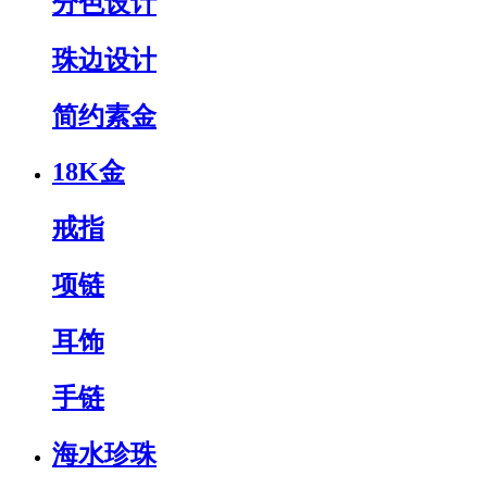
分色设计
珠边设计
简约素金
18K金
戒指
项链
耳饰
手链
海水珍珠