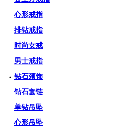
心形戒指
排钻戒指
时尚女戒
男士戒指
钻石颈饰
钻石套链
单钻吊坠
心形吊坠