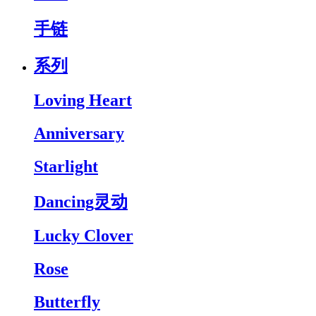
手链
系列
Loving Heart
Anniversary
Starlight
Dancing灵动
Lucky Clover
Rose
Butterfly