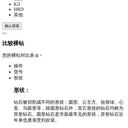
IGI
HRD
其他
确认搜索
比较裸钻
您的裸钻对比表
(
)
>
操作
货号
形状
形状：
钻石被切割成不同的形状：圆形、公主方、祖母绿、心
形、马眼形等，除圆形钻石外，其它形状的钻石均称为
异形钻石。圆形钻石是市面最常见的形状，异形钻石近
年来也逐渐受到欢迎。