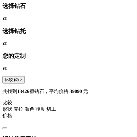
选择钻石
¥0
选择钻托
¥0
您的定制
¥0
比较
(
0
)
>
共找到
13426
颗钻石，平均价格
39090
元
比较
形状
克拉
颜色
净度
切工
价格