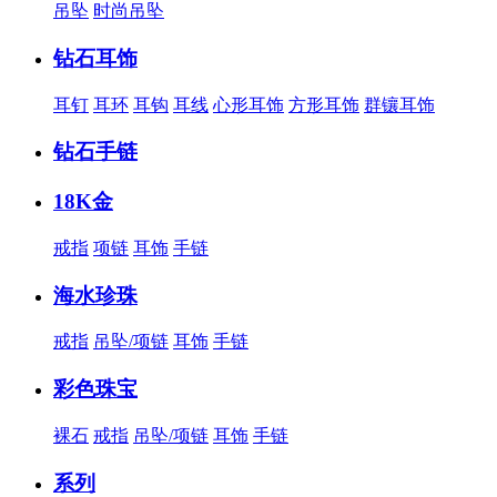
吊坠
时尚吊坠
钻石耳饰
耳钉
耳环
耳钩
耳线
心形耳饰
方形耳饰
群镶耳饰
钻石手链
18K金
戒指
项链
耳饰
手链
海水珍珠
戒指
吊坠/项链
耳饰
手链
彩色珠宝
裸石
戒指
吊坠/项链
耳饰
手链
系列