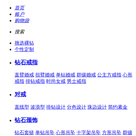
首页
账户
购物袋
搜索
挑选裸钻
个性定制
钻石戒指
直臂婚戒
扭臂婚戒
单钻婚戒
群镶婚戒
公主方戒指
心形
戒指
排钻戒指
时尚女戒
男士戒指
对戒
直线型
波浪型
排钻设计
分色设计
珠边设计
简约素金
钻石颈饰
钻石套链
单钻吊坠
心形吊坠
十字架吊坠
方形吊坠
群镶