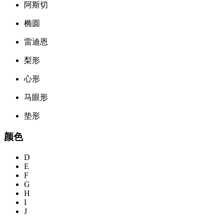
阿斯切
椭圆
雷迪恩
梨形
心形
马眼形
垫形
颜色
D
E
F
G
H
I
J