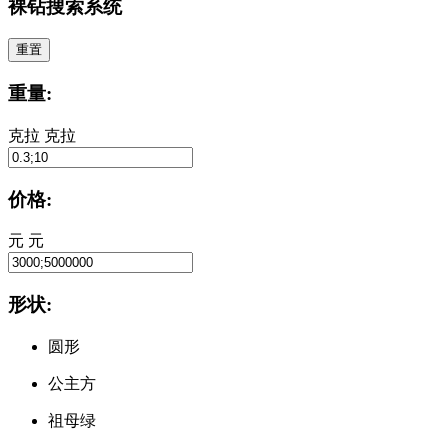
裸钻搜索系统
重置
重量:
克拉
克拉
价格:
元
元
形状:
圆形
公主方
祖母绿