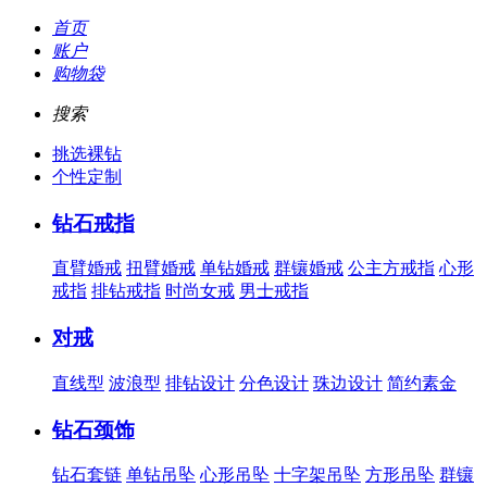
首页
账户
购物袋
搜索
挑选裸钻
个性定制
钻石戒指
直臂婚戒
扭臂婚戒
单钻婚戒
群镶婚戒
公主方戒指
心形
戒指
排钻戒指
时尚女戒
男士戒指
对戒
直线型
波浪型
排钻设计
分色设计
珠边设计
简约素金
钻石颈饰
钻石套链
单钻吊坠
心形吊坠
十字架吊坠
方形吊坠
群镶