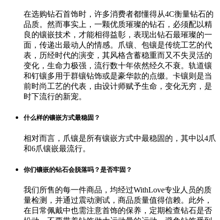
在选购钻石首饰时，许多消费者都懂得从4C衡量钻石的
品质。然而事实上，一颗优质璀璨的钻石，必须配以精
良的镶嵌技术，才能相得益彰，表现出钻石最璀璨的一
面，传递出最动人的情感。爪镶、包镶是传统工艺的代
表，历经时代的演变，其风格含蓄稳重而又不失灵活的
变化，生命力极强，流行数十年依然经久不衰。轨道镶
和钉镶多用于群镶钻饰或是豪华款的点缀。卡镶则是当
前时尚工艺的代表，由设计师赋予生命，变化无穷，是
时下流行的新宠。
什么样的镶嵌方式最稳固？
相对而言，爪镶是所有镶嵌方式中最稳固的，其中以4爪
和6爪镶嵌最流行。
你们镶嵌的钻石会脱落吗？是否牢固？
我们所售的每一件商品，均经过WithLove专业人员的质
量检测，并通过震动测试，商品质量值得信赖。此外，
在日常佩戴中也需注意首饰的保养，定期检查钻石是否