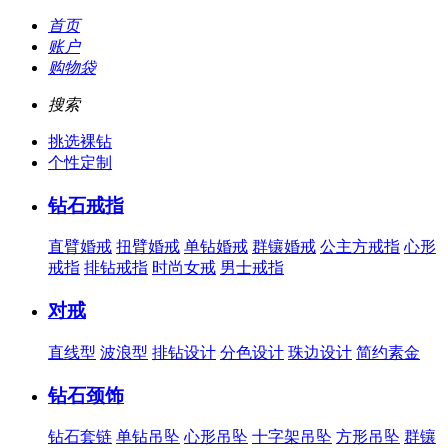
首页
账户
购物袋
搜索
挑选裸钻
个性定制
钻石戒指
直臂婚戒
扭臂婚戒
单钻婚戒
群镶婚戒
公主方戒指
心形
戒指
排钻戒指
时尚女戒
男士戒指
对戒
直线型
波浪型
排钻设计
分色设计
珠边设计
简约素金
钻石颈饰
钻石套链
单钻吊坠
心形吊坠
十字架吊坠
方形吊坠
群镶