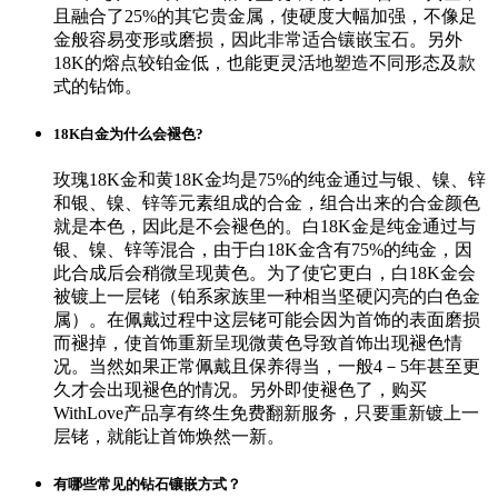
且融合了25%的其它贵金属，使硬度大幅加强，不像足
金般容易变形或磨损，因此非常适合镶嵌宝石。另外
18K的熔点较铂金低，也能更灵活地塑造不同形态及款
式的钻饰。
18K白金为什么会褪色?
玫瑰18K金和黄18K金均是75%的纯金通过与银、镍、锌
和银、镍、锌等元素组成的合金，组合出来的合金颜色
就是本色，因此是不会褪色的。白18K金是纯金通过与
银、镍、锌等混合，由于白18K金含有75%的纯金，因
此合成后会稍微呈现黄色。为了使它更白，白18K金会
被镀上一层铑（铂系家族里一种相当坚硬闪亮的白色金
属）。在佩戴过程中这层铑可能会因为首饰的表面磨损
而褪掉，使首饰重新呈现微黄色导致首饰出现褪色情
况。当然如果正常佩戴且保养得当，一般4－5年甚至更
久才会出现褪色的情况。另外即使褪色了，购买
WithLove产品享有终生免费翻新服务，只要重新镀上一
层铑，就能让首饰焕然一新。
有哪些常见的钻石镶嵌方式？