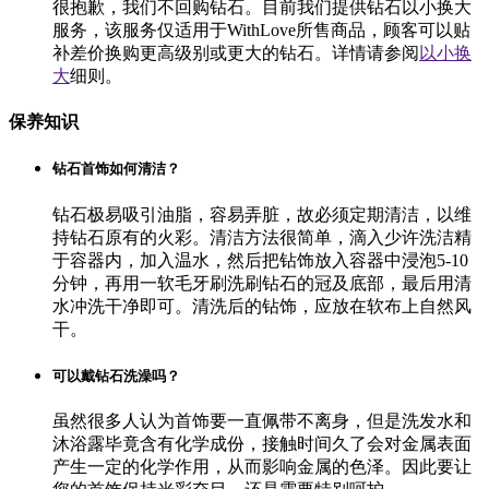
很抱歉，我们不回购钻石。目前我们提供钻石以小换大
服务，该服务仅适用于WithLove所售商品，顾客可以贴
补差价换购更高级别或更大的钻石。详情请参阅
以小换
大
细则。
保养知识
钻石首饰如何清洁？
钻石极易吸引油脂，容易弄脏，故必须定期清洁，以维
持钻石原有的火彩。清洁方法很简单，滴入少许洗洁精
于容器内，加入温水，然后把钻饰放入容器中浸泡5-10
分钟，再用一软毛牙刷洗刷钻石的冠及底部，最后用清
水冲洗干净即可。清洗后的钻饰，应放在软布上自然风
干。
可以戴钻石洗澡吗？
虽然很多人认为首饰要一直佩带不离身，但是洗发水和
沐浴露毕竟含有化学成份，接触时间久了会对金属表面
产生一定的化学作用，从而影响金属的色泽。因此要让