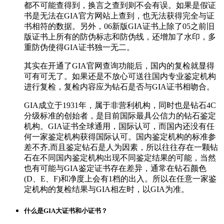
都不可能查得到，换言之查到则不会有误。如果是假证
书是无法在GIA官方网站上查到，也无法获得完全与证
书相符的数据。另外，06新版GIA证书上除了05之前旧
版证书上所有的防伪标志和防伪线，还增加了水印，多
重防伪使得GIA证书独一无二。
其实在开通了GIA官网查询功能后，国内的复检就显得
可有可无了。如果还是不放心可送往国内专业鉴定机构
进行复检，复检内容应为钻石是否与GIA证书相吻合。
GIA成立于1931年，属于非营利机构，同时也是钻石4C
分级标准的创始者，是目前国际最具公信力的钻石鉴定
机构。GIA证书全球通用，国际认可，而国内还没有任
何一家鉴定机构获得国际认可。国内鉴定机构的标准参
差不齐,而且鉴定钻石是人为因素，所以往往存在一颗钻
石在不同国内鉴定机构出现不同鉴定结果的可能，当然
也有可能与GIA鉴定证书存在差异，通常在钻石颜色
(D、E、F)和净度上会有1档的出入。所以在任意一家鉴
定机构的复检结果与GIA相左时，以GIA为准。
什么是GIA大证书和小证书？