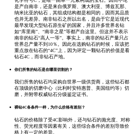
化学符号C，是唯一由单一元素构成的宝石。因而不论
是产自南非，还是来自俄罗斯、澳大利亚、博兹瓦那、
纳米比亚的钻石，其组成结构都是相同的，因而其品质
也并无差异。南非钻石之所以出名，是由于它是近现代
最早发现大型钻石原生矿的国家，并且许多世界名钻
如“库里南”、“南非之星”等都产自这里。但这并不表示
南非的钻石“高人一等”。事实上，南非的钻石产量只占
世界总产量不到10％。因此在选购钻石的时候，应该把
重点放在钻石的“4C”上，因为评定一颗钻石的价值是看
钻石4C，而非钻石产地。
你们所售的钻石是在哪里切割的？
我们所售的钻石均采购自世界一级供货商，这些钻石都
在顶级的切磨中心（比利时安特惠普、美国纽约等）切
磨，并附带权威钻石分级鉴定证书。
裸钻4C各条件一样，为什么价格有差别？
钻石的价格除了受4C影响外，还与钻石的抛光度、对称
性、荧光程度等因素有关，这些综合条件的差别导致价
格上有一定的差异。