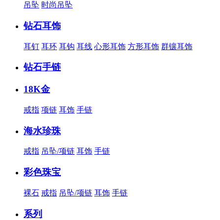
吊坠
时尚吊坠
钻石耳饰
耳钉
耳环
耳钩
耳线
心形耳饰
方形耳饰
群镶耳饰
钻石手链
18K金
戒指
项链
耳饰
手链
海水珍珠
戒指
吊坠/项链
耳饰
手链
彩色珠宝
裸石
戒指
吊坠/项链
耳饰
手链
系列