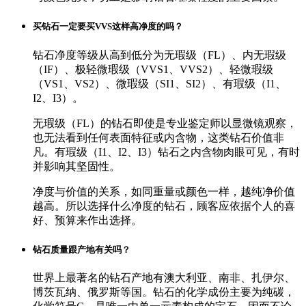
买钻石一定要买VVS这样高净度的吗？
钻石净度等级从高到低分为无瑕级（FL）、内无瑕级
（IF）、极轻微瑕级（VVS1、VVS2）、轻微瑕级
（VS1、VS2）、微瑕级（SI1、SI2）、有瑕级（I1、
I2、I3）。
无瑕级（FL）的钻石即使是专业鉴定师以显微镜观察，
也无法看到任何表面特征或内含物，这类钻石价值非
凡。有瑕级（I1、I2、I3）钻石之内含物肉眼可见，有时
并影响其坚固性。
净度与价值的关系，如同重量或颜色一样，越纯净价值
越高。所以选择什么净度的钻石，顾客应依据个人的喜
好、预算来作出选择。
钻石质量跟产地有关吗？
世界上最著名的钻石产地有澳大利亚、南非、扎伊尔、
博茨瓦纳、俄罗斯等国。钻石的化学成份主要为纯碳，