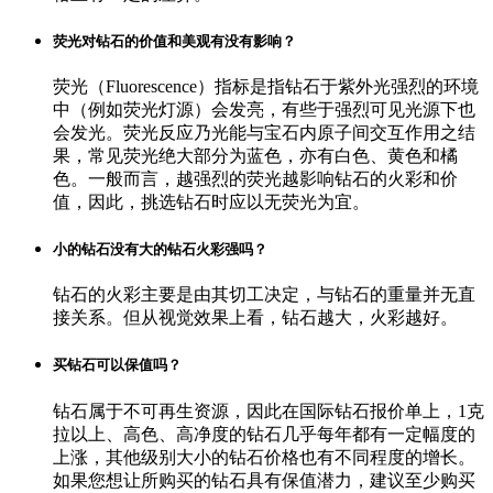
荧光对钻石的价值和美观有没有影响？
荧光（Fluorescence）指标是指钻石于紫外光强烈的环境
中（例如荧光灯源）会发亮，有些于强烈可见光源下也
会发光。荧光反应乃光能与宝石内原子间交互作用之结
果，常见荧光绝大部分为蓝色，亦有白色、黄色和橘
色。一般而言，越强烈的荧光越影响钻石的火彩和价
值，因此，挑选钻石时应以无荧光为宜。
小的钻石没有大的钻石火彩强吗？
钻石的火彩主要是由其切工决定，与钻石的重量并无直
接关系。但从视觉效果上看，钻石越大，火彩越好。
买钻石可以保值吗？
钻石属于不可再生资源，因此在国际钻石报价单上，1克
拉以上、高色、高净度的钻石几乎每年都有一定幅度的
上涨，其他级别大小的钻石价格也有不同程度的增长。
如果您想让所购买的钻石具有保值潜力，建议至少购买