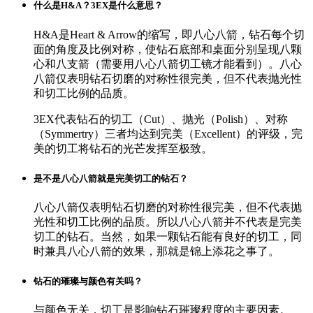
什么是H&A？3EX是什么意思？
H&A是Heart & Arrow的缩写，即八心八箭，钻石每个切
面的角度及比例对称，使钻石底部和桌面分别呈现八颗
心和八支箭（需要用八心八箭切工镜才能看到）。八心
八箭仅表明钻石切磨的对称性很完美，但不代表抛光性
和切工比例的品质。
3EX代表钻石的切工（Cut）、抛光（Polish）、对称
（Symmertry）三者均达到完美（Excellent）的评级，完
美的切工将钻石的光芒发挥至极致。
是不是八心八箭就是完美切工的钻石？
八心八箭仅表明钻石切磨的对称性很完美，但不代表抛
光性和切工比例的品质。所以八心八箭并不代表是完美
切工的钻石。当然，如果一颗钻石能有良好的切工，同
时兼具八心八箭的效果，那就是锦上添花之事了。
钻石的璀璨与颜色有关吗？
与颜色无关，切工是影响钻石璀璨程度的主要因素。