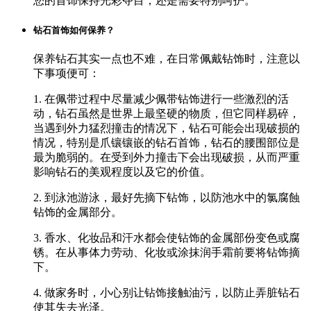
您的首饰保持光彩夺目，还是需要特别呵护。
钻石首饰如何保养？
保养钻石其实一点也不难，在日常佩戴钻饰时，注意以
下事项便可：
1. 在佩带过程中尽量减少佩带钻饰进行一些激烈的活
动，钻石虽然是世界上最坚硬的物质，但它同样易碎，
当遇到外力猛烈撞击的情况下，钻石可能会出现破损的
情况，特别是爪镶镶嵌的钻石首饰，钻石的腰围部位是
最为脆弱的。在受到外力撞击下会出现破损，从而严重
影响钻石的美观程度以及它的价值。
2. 到泳池游泳，最好先摘下钻饰，以防池水中的氯腐蝕
钻饰的金属部分。
3. 香水、化妆品和汗水都会使钻饰的金属部份变色或腐
锈。在从事体力劳动、化妆或涂抹润手霜前要将钻饰摘
下。
4. 做家务时，小心别让钻饰接触油污，以防止弄脏钻石
使其失去光泽。