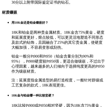
30分以上附带国际鉴定证书的钻石。
材质镶嵌
用18K金还是铂金镶嵌好？
18K和铂金是两种贵金属材质。18K金含75%黄金，硬度
和延展度更好，熔点较低，可以更灵活地塑造不同形态
及款式的钻饰，且因融合了25%的其它贵金属，使硬度
大幅加强，不容易变形或刮伤。
铂金一般分Pt900和Pt950（铂金含量分别为90%和
95%），Pt900硬度较Pt950强，更适合做镶嵌，不过出于
心理因素，越来越多的人们倾向于选择纯度更高的Pt950
作为镶嵌材质。
注：延展度指金属造型的易打造程度，一般针对群镶或
工艺复杂的款式，18K表现更佳。
18K金与铂金哪一种比较坚硬？
18K比较Pt900或Pt950相对坚硬，因为18K含75%黄金，