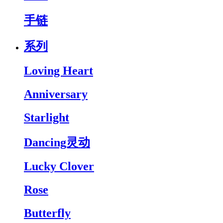
手链
系列
Loving Heart
Anniversary
Starlight
Dancing灵动
Lucky Clover
Rose
Butterfly