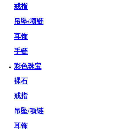
戒指
吊坠/项链
耳饰
手链
彩色珠宝
裸石
戒指
吊坠/项链
耳饰