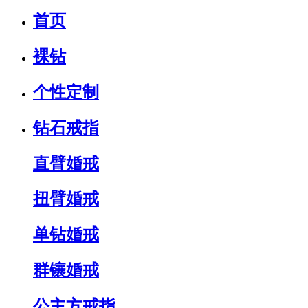
首页
裸钻
个性定制
钻石戒指
直臂婚戒
扭臂婚戒
单钻婚戒
群镶婚戒
公主方戒指