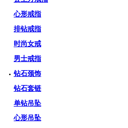
心形戒指
排钻戒指
时尚女戒
男士戒指
钻石颈饰
钻石套链
单钻吊坠
心形吊坠