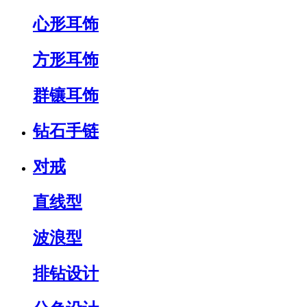
心形耳饰
方形耳饰
群镶耳饰
钻石手链
对戒
直线型
波浪型
排钻设计