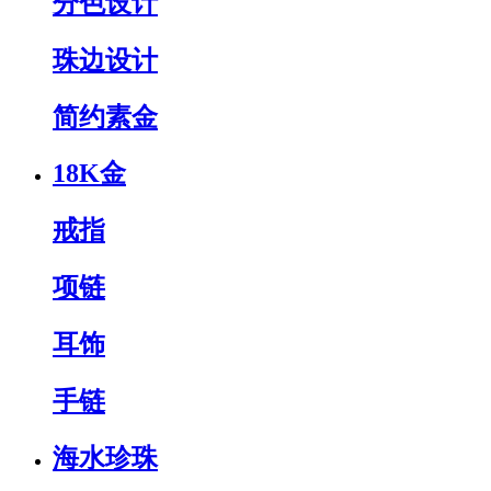
分色设计
珠边设计
简约素金
18K金
戒指
项链
耳饰
手链
海水珍珠