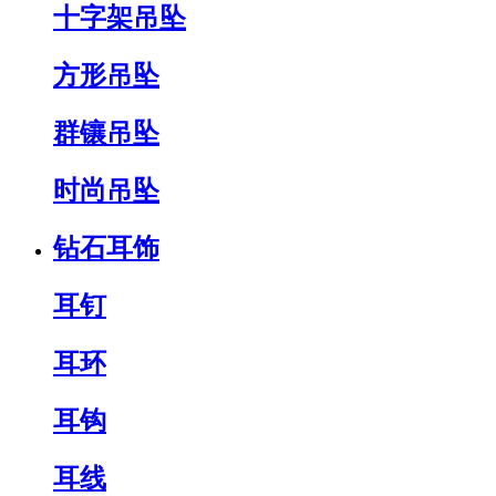
十字架吊坠
方形吊坠
群镶吊坠
时尚吊坠
钻石耳饰
耳钉
耳环
耳钩
耳线