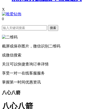
X
0
搜索
截屏或保存图片，微信识别二维码
或微信搜索
关注可以快捷查询订单详情
享受一对一在线客服服务
掌握第一时间优惠资讯
八心八箭
八心八箭