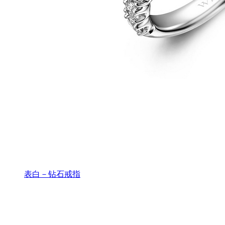
表白－钻石戒指