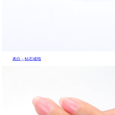
表白－钻石戒指