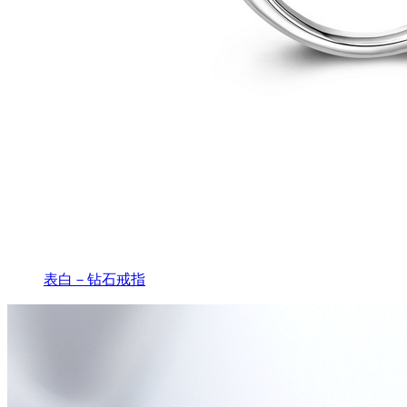
表白－钻石戒指