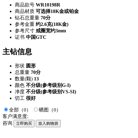
商品款号
WR10198R
商品材质
可选择18K金或铂金
钻石总重量
70分
参考金重
约2.6克(18K金)
参考尺寸
戒圈宽约3mm
证书
中国GTC
主钻信息
形状
圆形
总重量
70分
数量(颗)
13
颜色
不分级(参考级别G-I)
净度
不分级(参考级别VS-SI)
切工
很好
全部（0）
晒图（0）
客户满意度:
咨询
立即购买
放入购物袋