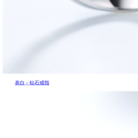
表白－钻石戒指