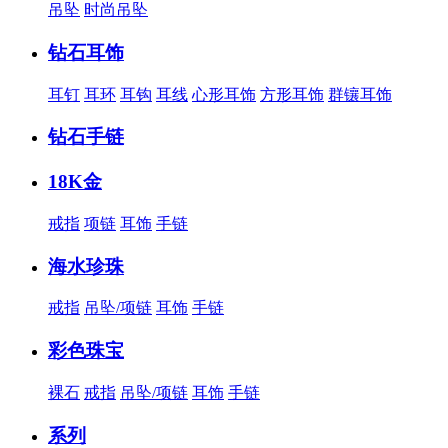
吊坠
时尚吊坠
钻石耳饰
耳钉
耳环
耳钩
耳线
心形耳饰
方形耳饰
群镶耳饰
钻石手链
18K金
戒指
项链
耳饰
手链
海水珍珠
戒指
吊坠/项链
耳饰
手链
彩色珠宝
裸石
戒指
吊坠/项链
耳饰
手链
系列