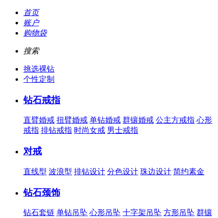
首页
账户
购物袋
搜索
挑选裸钻
个性定制
钻石戒指
直臂婚戒
扭臂婚戒
单钻婚戒
群镶婚戒
公主方戒指
心形
戒指
排钻戒指
时尚女戒
男士戒指
对戒
直线型
波浪型
排钻设计
分色设计
珠边设计
简约素金
钻石颈饰
钻石套链
单钻吊坠
心形吊坠
十字架吊坠
方形吊坠
群镶