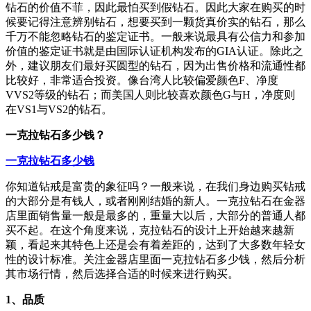
钻石的价值不菲，因此最怕买到假钻石。因此大家在购买的时
候要记得注意辨别钻石，想要买到一颗货真价实的钻石，那么
千万不能忽略钻石的鉴定证书。一般来说最具有公信力和参加
价值的鉴定证书就是由国际认证机构发布的GIA认证。除此之
外，建议朋友们最好买圆型的钻石，因为出售价格和流通性都
比较好，非常适合投资。像台湾人比较偏爱颜色F、净度
VVS2等级的钻石；而美国人则比较喜欢颜色G与H，净度则
在VS1与VS2的钻石。
一克拉钻石多少钱？
一克拉钻石多少钱
你知道钻戒是富贵的象征吗？一般来说，在我们身边购买钻戒
的大部分是有钱人，或者刚刚结婚的新人。一克拉钻石在金器
店里面销售量一般是最多的，重量大以后，大部分的普通人都
买不起。在这个角度来说，克拉钻石的设计上开始越来越新
颖，看起来其特色上还是会有着差距的，达到了大多数年轻女
性的设计标准。关注金器店里面一克拉钻石多少钱，然后分析
其市场行情，然后选择合适的时候来进行购买。
1、品质