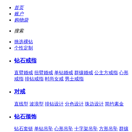
首页
账户
购物袋
搜索
挑选裸钻
个性定制
钻石戒指
直臂婚戒
扭臂婚戒
单钻婚戒
群镶婚戒
公主方戒指
心形
戒指
排钻戒指
时尚女戒
男士戒指
对戒
直线型
波浪型
排钻设计
分色设计
珠边设计
简约素金
钻石颈饰
钻石套链
单钻吊坠
心形吊坠
十字架吊坠
方形吊坠
群镶