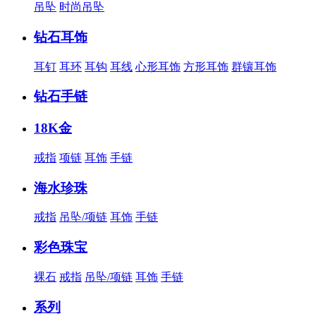
吊坠
时尚吊坠
钻石耳饰
耳钉
耳环
耳钩
耳线
心形耳饰
方形耳饰
群镶耳饰
钻石手链
18K金
戒指
项链
耳饰
手链
海水珍珠
戒指
吊坠/项链
耳饰
手链
彩色珠宝
裸石
戒指
吊坠/项链
耳饰
手链
系列