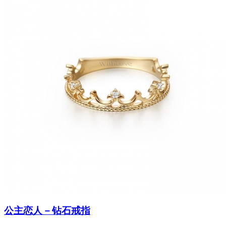
公主恋人－钻石戒指