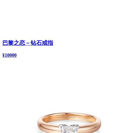
巴黎之恋－钻石戒指
¥10000