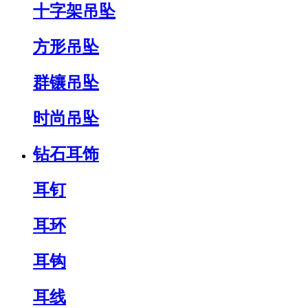
十字架吊坠
方形吊坠
群镶吊坠
时尚吊坠
钻石耳饰
耳钉
耳环
耳钩
耳线