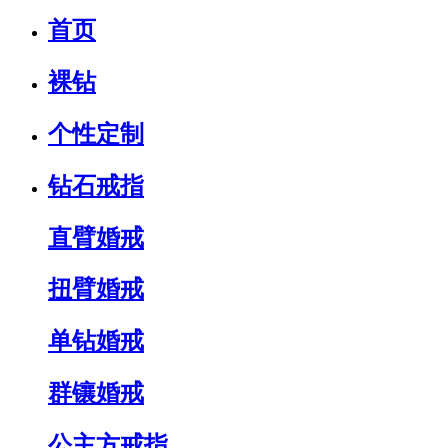
首页
裸钻
个性定制
钻石戒指
直臂婚戒
扭臂婚戒
单钻婚戒
群镶婚戒
公主方戒指