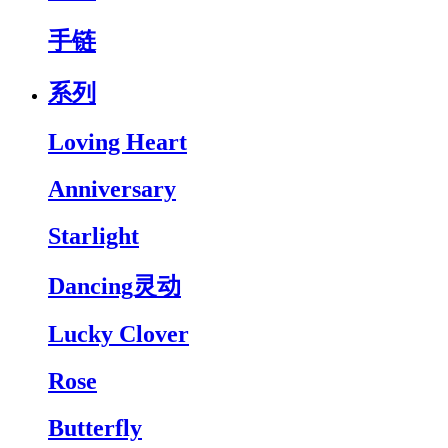
手链
系列
Loving Heart
Anniversary
Starlight
Dancing灵动
Lucky Clover
Rose
Butterfly