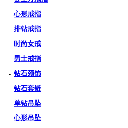
心形戒指
排钻戒指
时尚女戒
男士戒指
钻石颈饰
钻石套链
单钻吊坠
心形吊坠