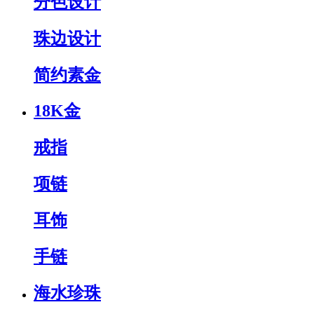
分色设计
珠边设计
简约素金
18K金
戒指
项链
耳饰
手链
海水珍珠