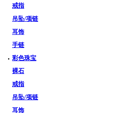
戒指
吊坠/项链
耳饰
手链
彩色珠宝
裸石
戒指
吊坠/项链
耳饰