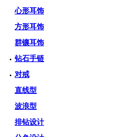
心形耳饰
方形耳饰
群镶耳饰
钻石手链
对戒
直线型
波浪型
排钻设计